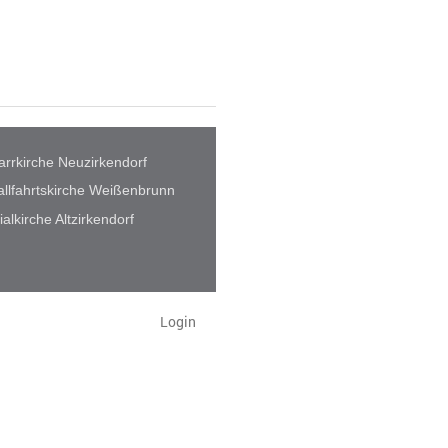
arrkirche Neuzirkendorf
llfahrtskirche Weißenbrunn
lialkirche Altzirkendorf
Login