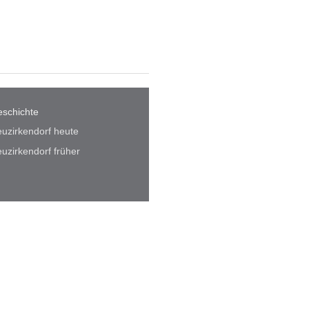
schichte
uzirkendorf heute
uzirkendorf früher